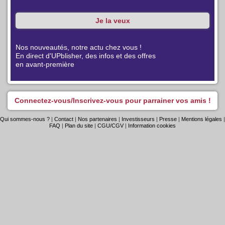
Nos nouveautés, notre actu chez vous !
En direct d'UPblisher, des infos et des offres
en avant-première
Connectez-vous/Inscrivez-vous pour parrainer vos amis !
Qui sommes-nous ?
|
Contact
|
Nos partenaires
|
Investisseurs
|
Presse
|
Mentions légales
|
FAQ
|
Plan du site
|
CGU/CGV
|
Information cookies