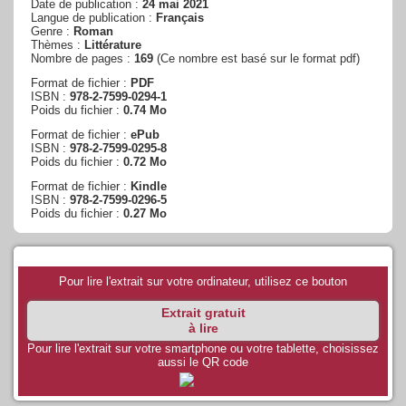
Date de publication :
24 mai 2021
Langue de publication :
Français
Genre :
Roman
Thèmes :
Littérature
Nombre de pages :
169
(Ce nombre est basé sur le format pdf)
Format de fichier :
PDF
ISBN :
978-2-7599-0294-1
Poids du fichier :
0.74 Mo
Format de fichier :
ePub
ISBN :
978-2-7599-0295-8
Poids du fichier :
0.72 Mo
Format de fichier :
Kindle
ISBN :
978-2-7599-0296-5
Poids du fichier :
0.27 Mo
Pour lire l'extrait sur votre ordinateur, utilisez ce bouton
Extrait gratuit
à lire
Pour lire l'extrait sur votre smartphone ou votre tablette, choisissez
aussi le QR code