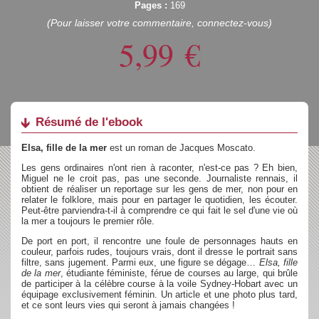
Pages :
169
(Pour laisser votre commentaire, connectez-vous)
5,99
€
Résumé de l'ebook
Elsa, fille de la mer
est un roman de Jacques Moscato.
Les gens ordinaires n'ont rien à raconter, n'est-ce pas ? Eh bien,
Miguel ne le croit pas, pas une seconde. Journaliste rennais, il
obtient de réaliser un reportage sur les gens de mer, non pour en
relater le folklore, mais pour en partager le quotidien, les écouter.
Peut-être parviendra-t-il à comprendre ce qui fait le sel d'une vie où
la mer a toujours le premier rôle.
De port en port, il rencontre une foule de personnages hauts en
couleur, parfois rudes, toujours vrais, dont il dresse le portrait sans
filtre, sans jugement. Parmi eux, une figure se dégage…
Elsa, fille
de la mer
, étudiante féministe, férue de courses au large, qui brûle
de participer à la célèbre course à la voile Sydney-Hobart avec un
équipage exclusivement féminin. Un article et une photo plus tard,
et ce sont leurs vies qui seront à jamais changées !