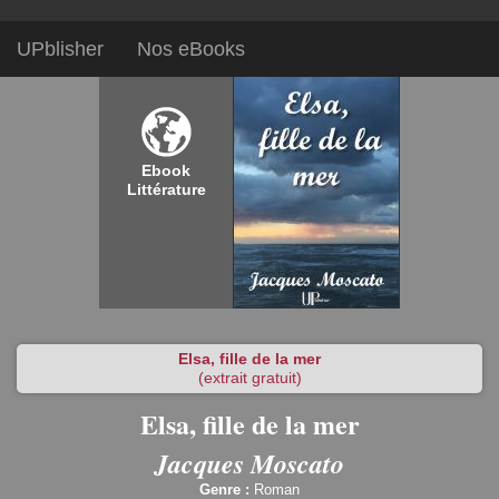
UPblisher
Nos eBooks
Ebook
Littérature
Elsa, fille de la mer
(extrait gratuit)
Elsa, fille de la mer
Jacques Moscato
Genre :
Roman