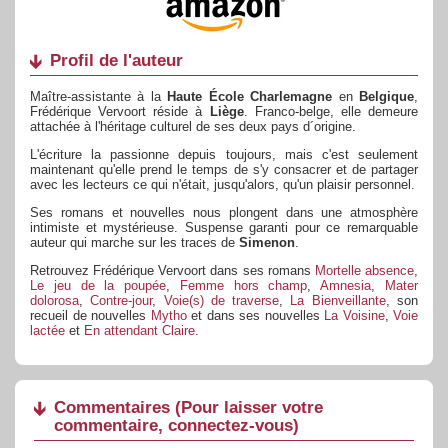
Profil de l'auteur
Maître-assistante à la
Haute École Charlemagne
en
Belgique
,
Frédérique Vervoort réside à
Liège
. Franco-belge, elle demeure
attachée à l'héritage culturel de ses deux pays d´origine.
L'écriture la passionne depuis toujours, mais c'est seulement
maintenant qu'elle prend le temps de s'y consacrer et de partager
avec les lecteurs ce qui n'était, jusqu'alors, qu'un plaisir personnel.
Ses romans et nouvelles nous plongent dans une atmosphère
intimiste et mystérieuse. Suspense garanti pour ce remarquable
auteur qui marche sur les traces de
Simenon
.
Retrouvez Frédérique Vervoort dans ses romans
Mortelle absence
,
Le jeu de la poupée
,
Femme hors champ
,
Amnesia
,
Mater
dolorosa
,
Contre-jour
,
Voie(s) de traverse
,
La Bienveillante
, son
recueil de nouvelles
Mytho
et dans ses nouvelles
La Voisine
,
Voie
lactée
et
En attendant Claire
.
Commentaires
(Pour laisser votre
commentaire, connectez-vous)