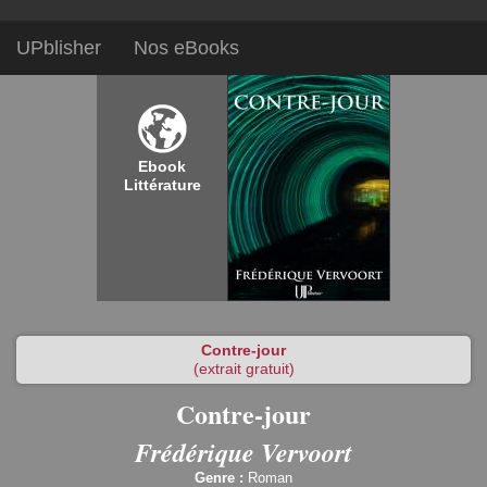
UPblisher
Nos eBooks
Ebook
Littérature
Contre-jour
(extrait gratuit)
Contre-jour
Frédérique Vervoort
Genre :
Roman