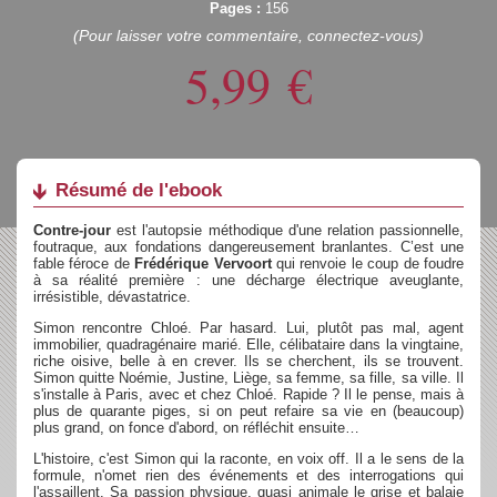
Pages :
156
(Pour laisser votre commentaire, connectez-vous)
5,99
€
Résumé de l'ebook
Contre-jour
est l'autopsie méthodique d'une relation passionnelle,
foutraque, aux fondations dangereusement branlantes. C’est une
fable féroce de
Frédérique Vervoort
qui renvoie le coup de foudre
à sa réalité première : une décharge électrique aveuglante,
irrésistible, dévastatrice.
Simon rencontre Chloé. Par hasard. Lui, plutôt pas mal, agent
immobilier, quadragénaire marié. Elle, célibataire dans la vingtaine,
riche oisive, belle à en crever. Ils se cherchent, ils se trouvent.
Simon quitte Noémie, Justine, Liège, sa femme, sa fille, sa ville. Il
s'installe à Paris, avec et chez Chloé. Rapide ? Il le pense, mais à
plus de quarante piges, si on peut refaire sa vie en (beaucoup)
plus grand, on fonce d'abord, on réfléchit ensuite…
L'histoire, c'est Simon qui la raconte, en voix off. Il a le sens de la
formule, n'omet rien des événements et des interrogations qui
l'assaillent. Sa passion physique, quasi animale le grise et balaie